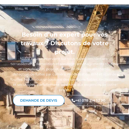
Besoin d’un expert pour vos
travaux ? Discutons de votre
projet.
Notre équipe intervient sur tous types de chantiers :
terrassement, démolition et sondage, aménagements routiers
et signalisation, pose et entretien de réseaux enterrés,
détection de fuites par caméra, modélisation BIM et scan de
fouilles. Nous vous proposons des solutions fiables, techniques
et sécurisées, parfaitement adaptées aux exigences de votre
projet.
DEMANDE DE DEVIS
+41 078 314 52 90